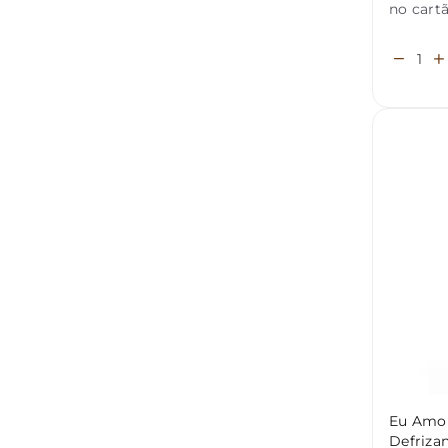
no cart
Eu Amo
Defriza