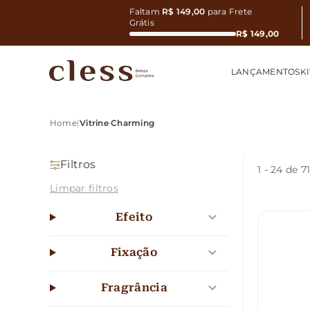
Faltam
R$ 149,00
para Frete
Grátis
R$ 149,00
LANÇAMENTOS
KI
Home
|
Vitrine Charming
Filtros
1
-
24
de 7
Limpar filtros
Efeito
Fixação
Fragrância