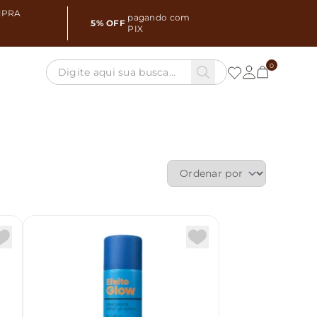
MPRA
pagando com
5% OFF
PIX
0