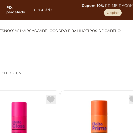
Cupom 10%
PRIMEIRACO
PIX
em até 4x
parcelado
Copiar
TS
NOSSAS MARCAS
CABELO
CORPO E BANHO
TIPOS DE CABELO
1 produtos