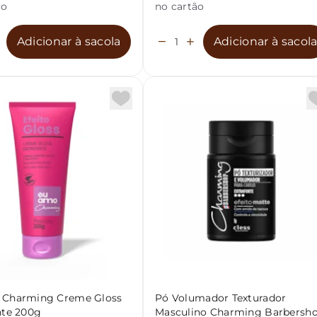
ão
no cartão
Adicionar à sacola
Adicionar à sacol
 Charming Creme Gloss
Pó Volumador Texturador
nte 200g
Masculino Charming Barbersh