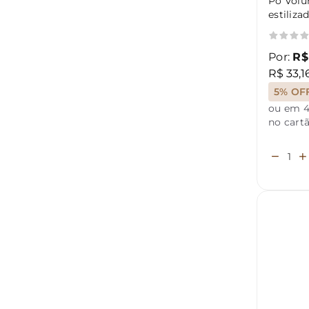
Pó Volu
estiliza
Matte
Por:
R$
R$ 33,1
5% OF
ou em 4
no cart