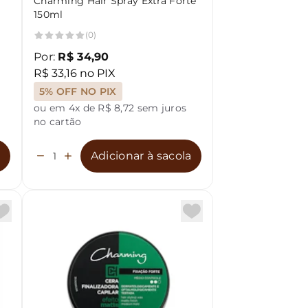
Charming Hair Spray Extra Forte
150ml
(0)
Por:
R$ 34,90
R$ 33,16 no PIX
5% OFF NO PIX
ou em 4x de R$ 8,72 sem juros
no cartão
a
Adicionar à sacola