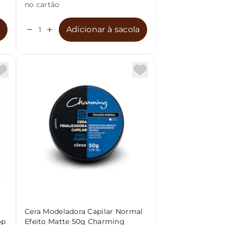
no cartão
a
Adicionar à sacola
Cera Modeladora Capilar Normal
op
Efeito Matte 50g Charming