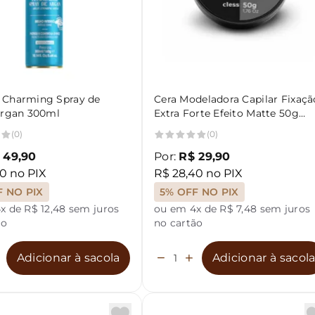
Charming Spray de
Cera Modeladora Capilar Fixaçã
Argan 300ml
Extra Forte Efeito Matte 50g
Charming
(0)
(0)
 49,90
Por:
R$ 29,90
0 no PIX
R$ 28,40 no PIX
F NO PIX
5% OFF NO PIX
x de R$ 12,48 sem juros
ou em 4x de R$ 7,48 sem juros
ão
no cartão
Adicionar à sacola
Adicionar à sacol