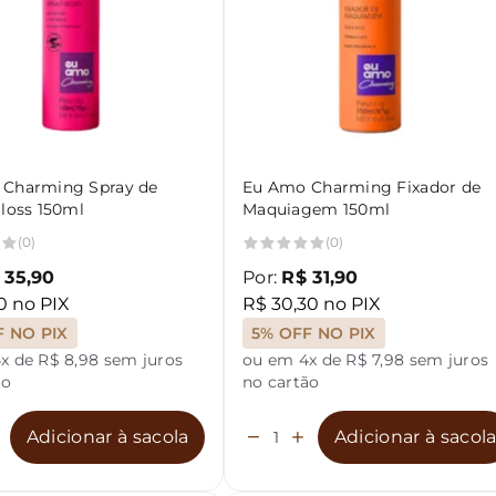
Charming Spray de
Eu Amo Charming Fixador de
Gloss 150ml
Maquiagem 150ml
(0)
(0)
 35,90
Por:
R$ 31,90
0 no PIX
R$ 30,30 no PIX
F NO PIX
5% OFF NO PIX
x de R$ 8,98 sem juros
ou em 4x de R$ 7,98 sem juros
ão
no cartão
Adicionar à sacola
Adicionar à sacol