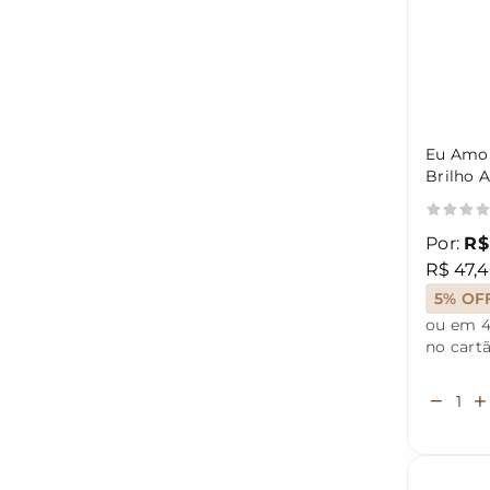
Eu Amo 
Brilho 
Por:
R$
R$ 47,4
5% OF
ou em 4
no cart