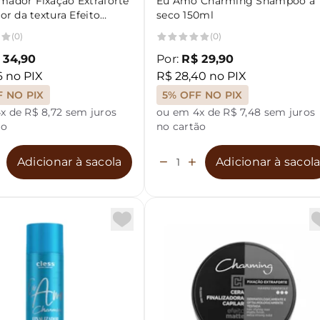
mador Fixação Extraforte
Eu Amo Charming Shampoo a
dor da textura Efeito
seco 150ml
(0)
(0)
 34,90
Por:
R$ 29,90
6 no PIX
R$ 28,40 no PIX
F NO PIX
5% OFF NO PIX
x de R$ 8,72 sem juros
ou em 4x de R$ 7,48 sem juros
ão
no cartão
Adicionar à sacola
Adicionar à sacol