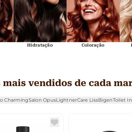
Hidratação
Coloração
 mais vendidos de cada ma
o Charming
Salon Opus
Lightner
Care Liss
Bigen
Toilet I