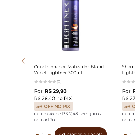
Condicionador Matizador Blond
Shamp
Violet Lightner 300ml
Light
(0)
Por:
R$ 29,90
Por:
R$ 28,40 no PIX
R$ 27
5% OFF NO PIX
5% O
ou em 4x de R$ 7,48 sem juros
ou em
no cartão
no ca
Adicionar à sacola