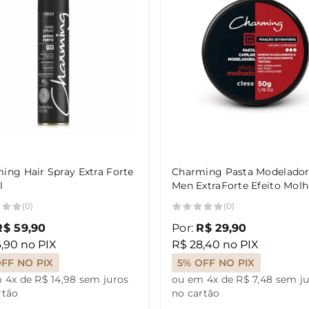
ing Hair Spray Extra Forte
Charming Pasta Modelador
l
Men ExtraForte Efeito Mol
50g
(0)
(0)
R$ 59,90
Por:
R$ 29,90
,90 no PIX
R$ 28,40 no PIX
FF NO PIX
5% OFF NO PIX
 4x de R$ 14,98 sem juros
ou em 4x de R$ 7,48 sem j
rtão
no cartão