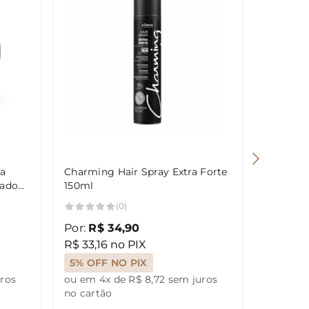
a
Charming Hair Spray Extra Forte
Cera Mod
hado
150ml
Extra Fo
Charmi
(0)
Por:
R$ 34,90
Por:
R$ 
R$ 33,16 no PIX
R$ 28,4
5% OFF NO PIX
5% OFF
uros
ou em 4x de R$ 8,72 sem juros
ou em 4x
no cartão
no cartã