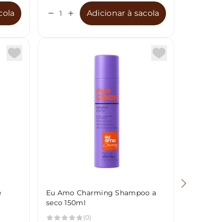
cola
Adicionar à sacola
e
Eu Amo Charming Shampoo a
Eu Amo 
seco 150ml
Brilho 
(0)