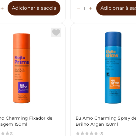
Adicionar à sacola
Adicionar à sa
o Charming Fixador de
Eu Amo Charming Spray d
iagem 150ml
Brilho Argan 150ml
(0)
(0)