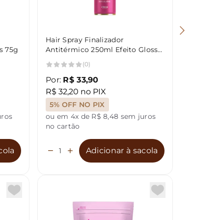
Hair Spray Finalizador
Shampoo 
s 75g
Antitérmico 250ml Efeito Gloss
Opus 35
Uso Profissional Salon opus
(0)
Por:
R$ 33,90
Por:
R$ 
R$ 32,20 no PIX
R$ 15,10
5% OFF NO PIX
5% OFF
uros
ou em 4x de R$ 8,48 sem juros
ou em 4x
no cartão
no cartã
cola
Adicionar à sacola