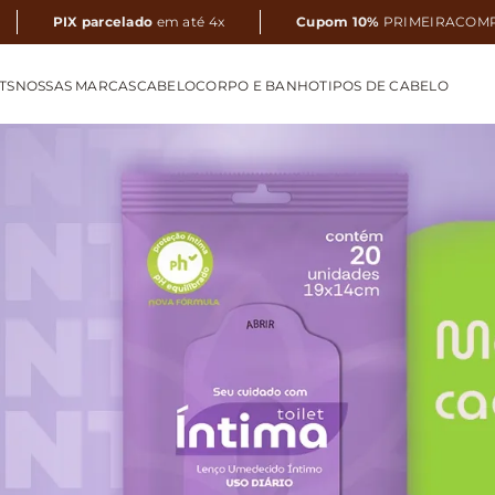
PIX parcelado
em até 4x
Cupom 10%
PRIMEIRACOM
TS
NOSSAS MARCAS
CABELO
CORPO E BANHO
TIPOS DE CABELO