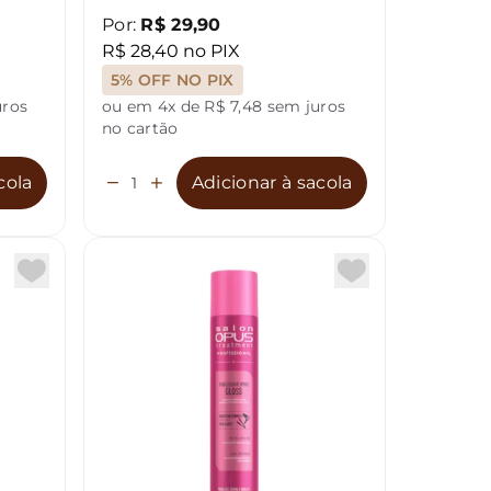
Por:
R$ 29,90
Por:
R$
R$ 28,40 no PIX
R$ 47,4
5% OFF NO PIX
5% OFF
uros
ou em 4x de R$ 7,48 sem juros
ou em 4x
no cartão
no cartã
cola
Adicionar à sacola