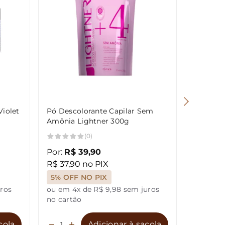
Violet
Pó Descolorante Capilar Sem
Lightner
Amônia Lightner 300g
Descolor
de Lua 
(0)
Por:
R$ 39,90
Por:
R$ 
R$ 37,90 no PIX
R$ 17,9
5% OFF NO PIX
5% OFF
uros
ou em 4x de R$ 9,98 sem juros
ou em 4x
no cartão
no cartã
cola
Adicionar à sacola