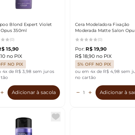
oo Blond Expert Violet
Cera Modeladora Fixação
 Opus 350ml
Moderada Matte Salon Opu
(0)
(0)
R$ 15,90
Por:
R$ 19,90
,10 no PIX
R$ 18,90 no PIX
FF NO PIX
5% OFF NO PIX
 4x de R$ 3,98 sem juros
ou em 4x de R$ 4,98 sem j
rtão
no cartão
Adicionar à sacola
Adicionar à sa