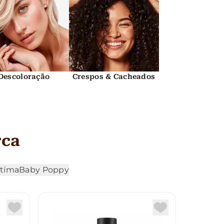
Descoloração
Crespos & Cacheados
rca
ntíma
Baby Poppy