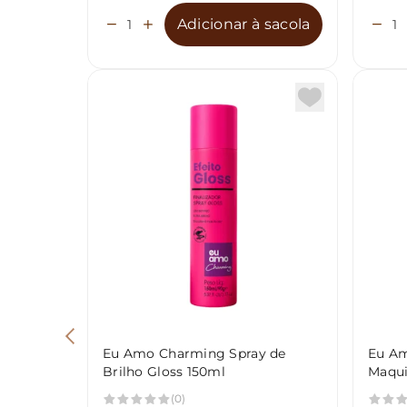
Adicionar à sacola
Eu Amo Charming Spray de
Eu Am
Brilho Gloss 150ml
Maqu
(0)