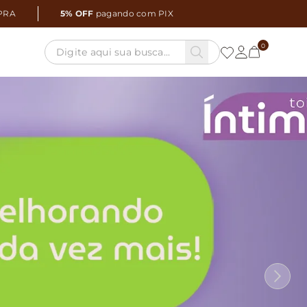
PRA
5% OFF
pagando com PIX
0