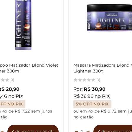
oo Matizador Blond Violet
Mascara Matizadora Blond 
ner 300ml
Lightner 300g
(0)
(0)
R$ 28,90
Por:
R$ 38,90
,46 no PIX
R$ 36,96 no PIX
FF NO PIX
5% OFF NO PIX
 4x de R$ 7,22 sem juros
ou em 4x de R$ 9,72 sem j
rtão
no cartão
Adicionar à sacola
Adicionar à sa