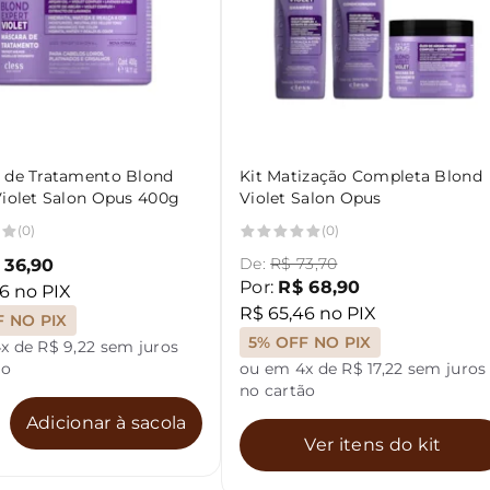
 de Tratamento Blond
Kit Matização Completa Blond
Violet Salon Opus 400g
Violet Salon Opus
(0)
(0)
De:
R$ 73,70
 36,90
Por:
R$ 68,90
6 no PIX
R$ 65,46 no PIX
F NO PIX
5% OFF NO PIX
x de R$ 9,22 sem juros
ão
ou em 4x de R$ 17,22 sem juros
no cartão
Adicionar à sacola
Ver itens do kit