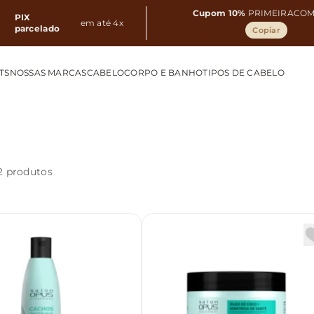
Cupom 10%
PRIMEIRACO
PIX
em até 4x
parcelado
Copiar
TS
NOSSAS MARCAS
CABELO
CORPO E BANHO
TIPOS DE CABELO
2 produtos