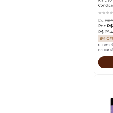
Kit Lis
Condici
Opus
De:
R$ 7
Por:
R$
R$ 65,4
5% OF
ou em 4
no cart