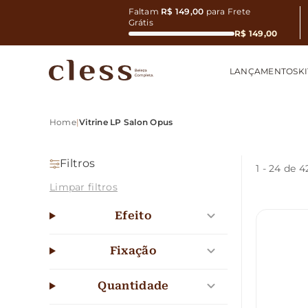
Faltam
R$ 149,00
para Frete
Grátis
R$ 149,00
LANÇAMENTOS
KI
Home
|
Vitrine LP Salon Opus
Filtros
1
-
24
de 4
Limpar filtros
Efeito
Fixação
Quantidade