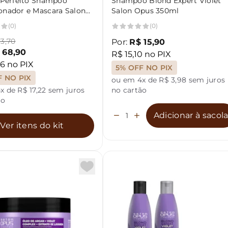
o Perfeito Shampoo
Shampoo Blond Expert Violet
onador e Mascara Salon
Salon Opus 350ml
(0)
(0)
3,70
Por:
R$ 15,90
 68,90
R$ 15,10 no PIX
6 no PIX
5% OFF NO PIX
F NO PIX
ou em 4x de R$ 3,98 sem juros
x de R$ 17,22 sem juros
no cartão
ão
Adicionar à sacol
Ver itens do kit