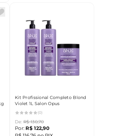
Kit Profissional Completo Blond
kg
Violet 1L Salon Opus
(0)
De:
R$ 130,70
Por:
R$ 122,90
R$ 116,76 no PIX