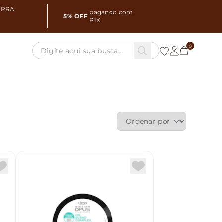
MPRA
pagando com
5% OFF
PIX
0