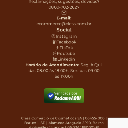
Reclamações, sugestões, dúvidas?
0800-702-2627
E-mail:
ecommerce@cless.com.br
Social
Instagram
Facebook
TikTok
Youtube
Linkedin
Horário de Atendimento:
Seg. à Qui.
das 08:00 às 18:00h. Sex. das 09:00
às 17:00h
Verificada por
Cless Comércio de Cosméticos SA | 06455-000 |
Barueri - SP | Alameda Araguaia 2.190, Bairro
Alphaville - 14 andar | 06.034.119/0001-61