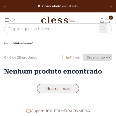
PIX parcelado
em até 4x
0
Home
|
Vitrine Home 1
0
-
0
de 28 produtos
Filtros
Nenhum produto encontrado
Mostrar mais
Cupom 10% PRIMEIRACOMPRA