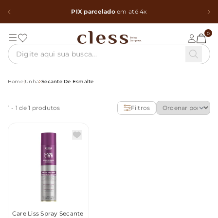
PIX parcelado
em até 4x
0
Home
|
Unha
Secante De Esmalte
1
-
1
de 1 produtos
Filtros
Care Liss Spray Secante