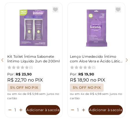
Kit Toilet Íntima Sabonete
Lenço Umedecido Íntimo
Íntimo Líquido 2un de 200ml
com Aloe Vera e Ácido Lático
20 Unidades Toilet Íntima
(0)
(0)
Por:
R$ 23,90
Por:
R$ 19,90
R$ 22,70 no PIX
R$ 18,90 no PIX
5% OFF NO PIX
5% OFF NO PIX
ou em 4x de R$ 5,98 sem juros no
ou em 4x de R$ 4,98 sem juros no
cartão
cartão
Adicionar à sacola
Adicionar à sacola