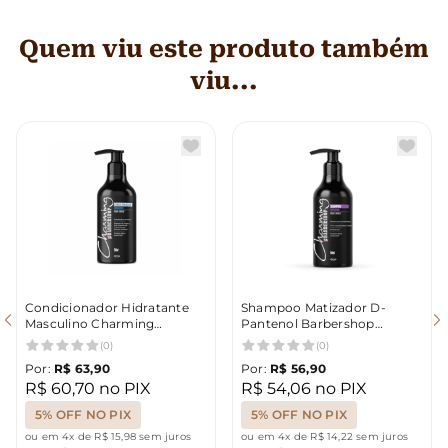
Quem viu este produto também
viu...
Condicionador Hidratante
Shampoo Matizador D-
Masculino Charming
Pantenol Barbershop
Barbershop 500ml
Charming 500ml
(0)
(0)
Por:
R$ 63,90
Por:
R$ 56,90
R$ 60,70 no PIX
R$ 54,06 no PIX
5% OFF NO PIX
5% OFF NO PIX
ou em 4x de R$ 15,98 sem juros
ou em 4x de R$ 14,22 sem juros