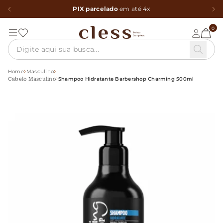
PIX parcelado
em até 4x
0
Home
Masculino
Shampoo Hidratante Barbershop Charming 500ml
Cabelo Masculino