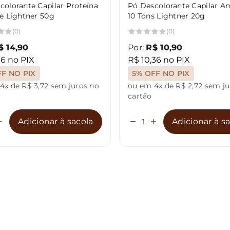
colorante Capilar Proteína
Pó Descolorante Capilar A
te Lightner 50g
10 Tons Lightner 20g
(0)
(0)
$ 14,90
Por:
R$ 10,90
16 no PIX
R$ 10,36 no PIX
FF NO PIX
5% OFF NO PIX
4x de R$ 3,72 sem juros no
ou em 4x de R$ 2,72 sem ju
cartão
Adicionar à sacola
Adicionar à s