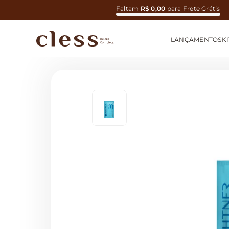
Faltam
R$ 0,00
para Frete Grátis
LANÇAMENTOS
KI