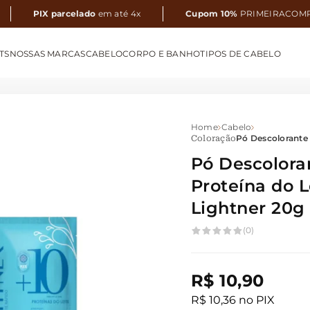
PIX parcelado
em até 4x
Cupom 10%
PRIMEIRACOM
TS
NOSSAS MARCAS
CABELO
CORPO E BANHO
TIPOS DE CABELO
Home
Cabelo
Pó Descolorante 
Coloração
Pó Descolora
Proteína do L
Lightner 20g
(0)
R$ 10,90
R$ 10,36 no PIX