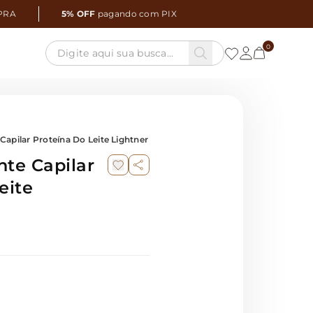
PRA
5% OFF
pagando com PIX
0
Capilar Proteína Do Leite Lightner 20g
nte Capilar
eite