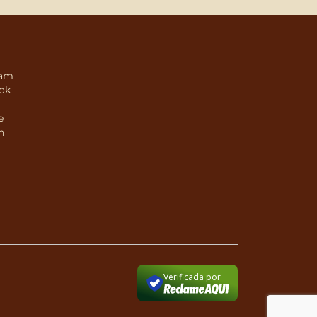
ram
ok
e
n
Verificada por