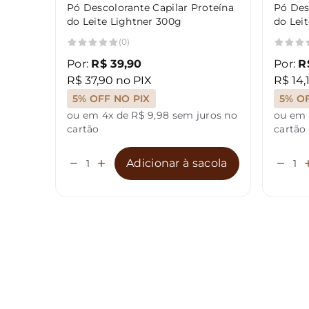
Pó Descolorante Capilar Proteína
Pó Des
do Leite Lightner 300g
do Lei
(0)
Por:
R$ 39,90
Por:
R
R$ 37,90 no PIX
R$ 14,
5% OFF NO PIX
5% O
ou em 4x de R$ 9,98 sem juros no
ou em 
cartão
cartão
Adicionar à sacola