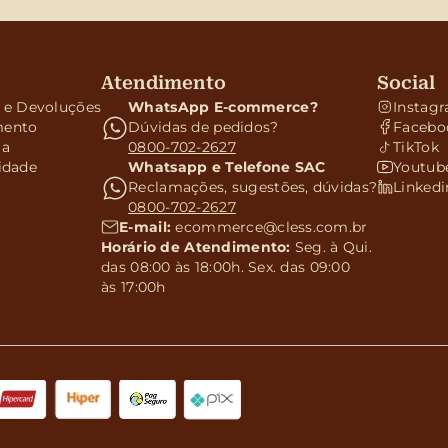
Atendimento
Social
s e Devoluções
WhatsApp E-commerce?
Instag
mento
Dúvidas de pedidos?
Facebo
ga
0800-702-2627
TikTok
cidade
Whatsapp e Telefone SAC
Youtub
Reclamações, sugestões, dúvidas?
Linkedi
0800-702-2627
E-mail:
ecommerce@cless.com.br
Horário de Atendimento:
Seg. à Qui.
das 08:00 às 18:00h. Sex. das 09:00
às 17:00h