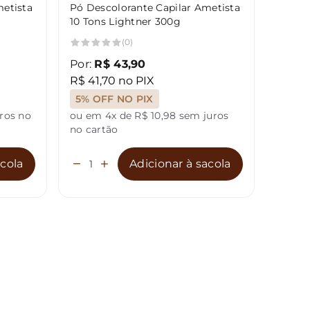
metista
Pó Descolorante Capilar Ametista
Pó Des
10 Tons Lightner 300g
10 Ton
(0)
Por:
R$ 43,90
Por:
R
R$ 41,70 no PIX
R$ 17
5% OFF NO PIX
5% O
ros no
ou em 4x de R$ 10,98 sem juros
ou em 
no cartão
cartão
acola
Adicionar à sacola