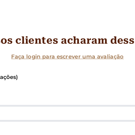
os clientes acharam des
Faça login para escrever uma avaliação
iações)