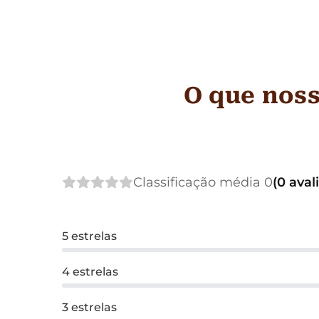
O que noss
Classificação média 0
(0 aval
5 estrelas
4 estrelas
3 estrelas