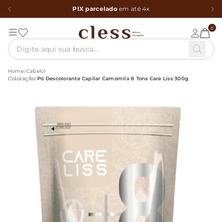
PIX parcelado
em até 4x
0
Home
Cabelo
Pó Descolorante Capilar Camomila 8 Tons Care Liss 300g
Coloração