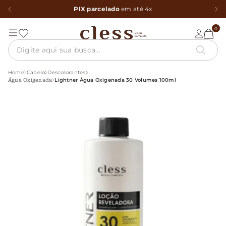
PIX parcelado
em até 4x
0
Home
Cabelo
Descolorantes
Lightner Água Oxigenada 30 Volumes 100ml
Água Oxigenada