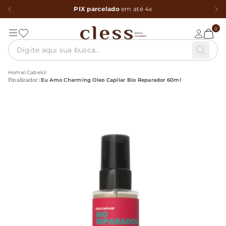
PIX parcelado
em até 4x
0
Home
Cabelo
Eu Amo Charming Oleo Capilar Bio Reparador 60ml
Finalizador