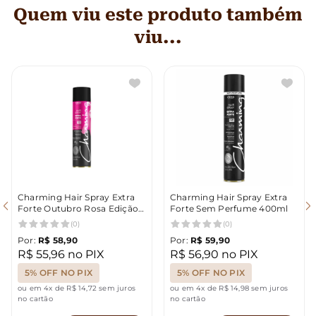
Quem viu este produto também
viu...
Charming Hair Spray Extra
Charming Hair Spray Extra
Forte Outubro Rosa Edição
Forte Sem Perfume 400ml
limitada 400ml
(0)
(0)
Por:
R$ 58,90
Por:
R$ 59,90
R$ 55,96 no PIX
R$ 56,90 no PIX
5% OFF NO PIX
5% OFF NO PIX
ou em 4x de R$ 14,72 sem juros
ou em 4x de R$ 14,98 sem juros
no cartão
no cartão