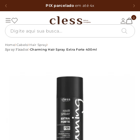
PIX parcelado
em até 4x
0
Home
Cabelo
Hair Spray
Charming Hair Spray Extra Forte 400ml
Spray Fixador