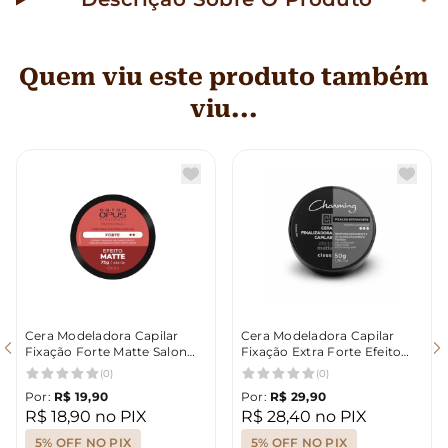
Quem viu este produto também
viu...
Cera Modeladora Capilar
Cera Modeladora Capilar
Fixação Forte Matte Salon
Fixação Extra Forte Efeito
Opus 75g
Matte 50g Charming
(0)
(0)
Por:
R$ 19,90
Por:
R$ 29,90
R$ 18,90 no PIX
R$ 28,40 no PIX
5% OFF NO PIX
5% OFF NO PIX