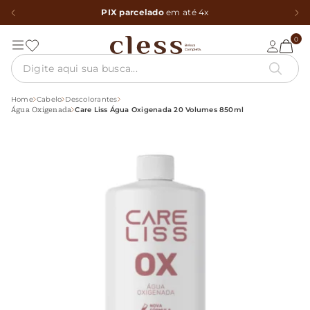
PIX parcelado
em até 4x
0
Home
Cabelo
Descolorantes
Care Liss Água Oxigenada 20 Volumes 850ml
Água Oxigenada