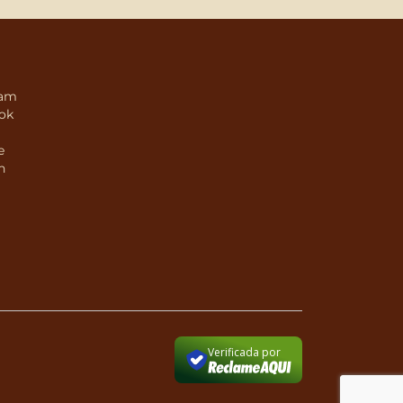
ram
ok
e
n
Verificada por