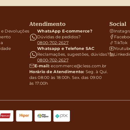
Atendimento
Social
s e Devoluções
WhatsApp E-commerce?
Instag
mento
Dúvidas de pedidos?
Facebo
ga
0800-702-2627
TikTok
cidade
Whatsapp e Telefone SAC
Youtub
Reclamações, sugestões, dúvidas?
Linkedi
0800-702-2627
E-mail:
ecommerce@cless.com.br
Horário de Atendimento:
Seg. à Qui.
das 08:00 às 18:00h. Sex. das 09:00
às 17:00h