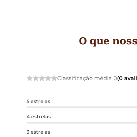
O que noss
Classificação média 0
(0 aval
5 estrelas
4 estrelas
3 estrelas