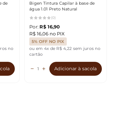
e de
Bigen Tintura Capilar à base de
Bigen 
água 1.01 Preto Natural
água 2
(0)
Por:
R$ 16,90
Por:
R
R$ 16,06 no PIX
R$ 16
5% OFF NO PIX
5% O
uros no
ou em 4x de R$ 4,22 sem juros no
ou em 
cartão
cartão
acola
Adicionar à sacola