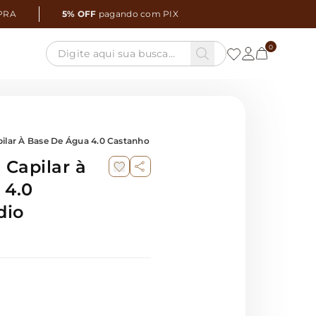
PRA
5% OFF
pagando com PIX
0
pilar À Base De Água 4.0 Castanho Médio
 Capilar à
 4.0
dio