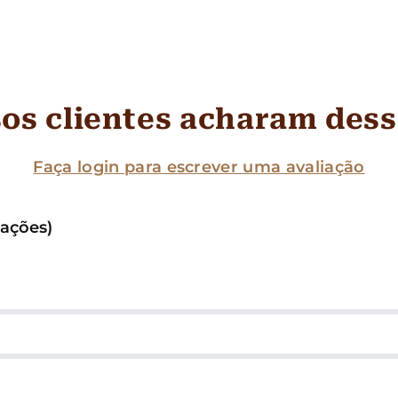
os clientes acharam des
Faça login para escrever uma avaliação
iações)