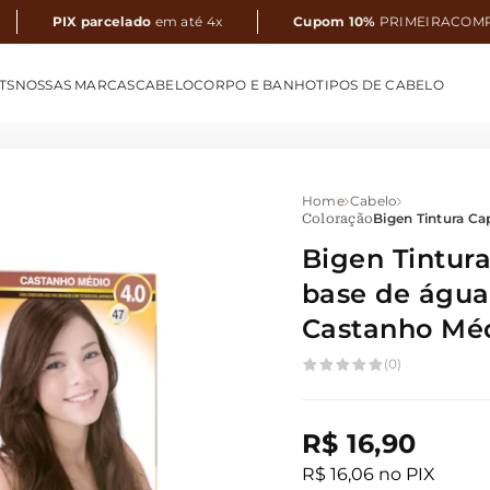
PIX parcelado
em até 4x
Cupom 10%
PRIMEIRACOM
TS
NOSSAS MARCAS
CABELO
CORPO E BANHO
TIPOS DE CABELO
Home
Cabelo
Bigen Tintura Ca
Coloração
Bigen Tintura
base de água
Castanho Mé
(0)
R$ 16,90
R$ 16,06 no PIX