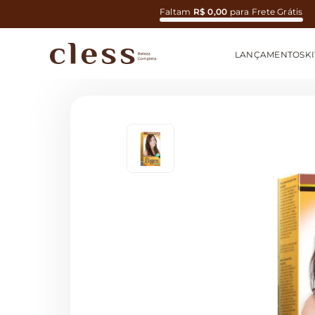
Faltam
R$ 0,00
para Frete Grátis
LANÇAMENTOS
KI