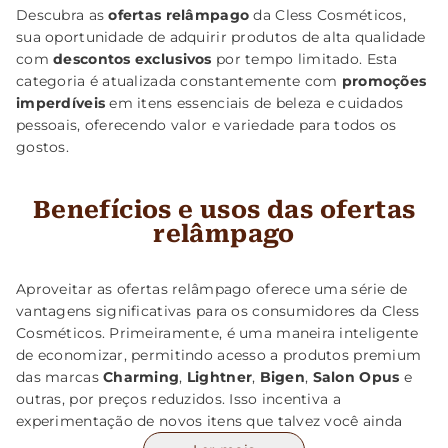
Descubra as
ofertas relâmpago
da Cless Cosméticos,
sua oportunidade de adquirir produtos de alta qualidade
com
descontos exclusivos
por tempo limitado. Esta
categoria é atualizada constantemente com
promoções
imperdíveis
em itens essenciais de beleza e cuidados
pessoais, oferecendo valor e variedade para todos os
gostos.
Benefícios e usos das ofertas
relâmpago
Aproveitar as ofertas relâmpago oferece uma série de
vantagens significativas para os consumidores da Cless
Cosméticos. Primeiramente, é uma maneira inteligente
de economizar, permitindo acesso a produtos premium
das marcas
Charming
,
Lightner
,
Bigen
,
Salon Opus
e
outras, por preços reduzidos. Isso incentiva a
experimentação de novos itens que talvez você ainda
não conheça, expandindo seu repertório de beleza e