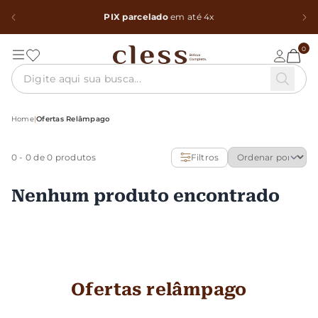
PIX parcelado
em até 4x
0
Home
|
Ofertas Relâmpago
0
-
0
de 0 produtos
Filtros
Nenhum produto encontrado
Ofertas relâmpago