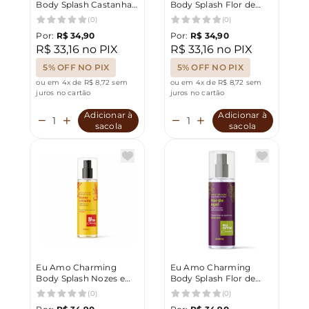
Body Splash Castanhas
Body Splash Flor de
e Baunilha 200ml
Ameixa 200ml
(0)
(0)
Por:
R$ 34,90
Por:
R$ 34,90
R$ 33,16 no PIX
R$ 33,16 no PIX
5% OFF NO PIX
5% OFF NO PIX
ou em 4x de R$ 8,72 sem
ou em 4x de R$ 8,72 sem
juros no cartão
juros no cartão
Adicionar à
Adicionar à
sacola
sacola
Eu Amo Charming
Eu Amo Charming
Body Splash Nozes e
Body Splash Flor de
Karite 200ml
Açaí 200ml
(0)
(0)