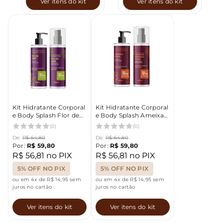
Ver itens do kit
Ver itens do kit
Kit Hidratante Corporal
Kit Hidratante Corporal
e Body Splash Flor de
e Body Splash Ameixa
Açaí 200ml Eu Amo
Preta 200ml Eu Amo
(0)
(0)
Charming
Charming
De:
R$ 64,80
De:
R$ 64,80
Por:
R$ 59,80
Por:
R$ 59,80
R$ 56,81 no PIX
R$ 56,81 no PIX
5% OFF NO PIX
5% OFF NO PIX
ou em 4x de R$ 14,95 sem
ou em 4x de R$ 14,95 sem
juros no cartão
juros no cartão
Ver itens do kit
Ver itens do kit