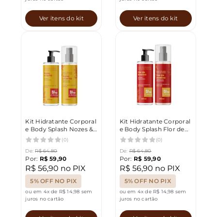
Ver itens do kit
Ver itens do kit
Kit Hidratante Corporal
Kit Hidratante Corporal
e Body Splash Nozes &
e Body Splash Flor de
Karite 200ml Eu Amo
Ameixa 200ml Eu Amo
(0)
(0)
Charming
Charming
De:
R$ 64,80
De:
R$ 64,80
Por:
R$ 59,90
Por:
R$ 59,90
R$ 56,90 no PIX
R$ 56,90 no PIX
5% OFF NO PIX
5% OFF NO PIX
ou em 4x de R$ 14,98 sem
ou em 4x de R$ 14,98 sem
juros no cartão
juros no cartão