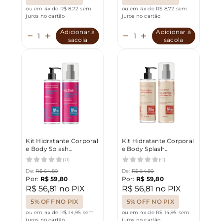
ou em 4x de R$ 8,72 sem
ou em 4x de R$ 8,72 sem
juros no cartão
juros no cartão
Adicionar à
Adicionar à
sacola
sacola
Kit Hidratante Corporal
Kit Hidratante Corporal
e Body Splash
e Body Splash
Framboesa e Pitaya
Castanha e Baunilha
(0)
(0)
200ml Eu Amo
200ml Eu Amo
De:
R$ 64,80
De:
R$ 64,80
Charming
Charming
Por:
R$ 59,80
Por:
R$ 59,80
R$ 56,81 no PIX
R$ 56,81 no PIX
5% OFF NO PIX
5% OFF NO PIX
ou em 4x de R$ 14,95 sem
ou em 4x de R$ 14,95 sem
juros no cartão
juros no cartão