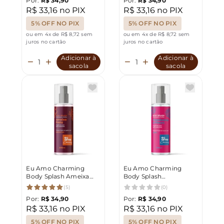
Por:
R$ 34,90
Por:
R$ 34,90
R$ 33,16 no PIX
R$ 33,16 no PIX
5% OFF NO PIX
5% OFF NO PIX
ou em 4x de R$ 8,72 sem
ou em 4x de R$ 8,72 sem
juros no cartão
juros no cartão
Adicionar à
Adicionar à
sacola
sacola
Eu Amo Charming
Eu Amo Charming
Body Splash Ameixa
Body Splash
Preta 200ml
Framboesa e Pitaya
(5)
(0)
200ml
Por:
R$ 34,90
Por:
R$ 34,90
R$ 33,16 no PIX
R$ 33,16 no PIX
5% OFF NO PIX
5% OFF NO PIX