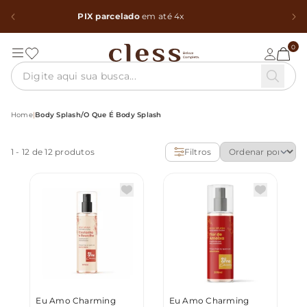
Cupom 10%
PRIMEIRACOMPRA
Copiar
0
Home
|
Body Splash/o Que É Body Splash
1
-
12
de 12 produtos
Filtros
Eu Amo Charming
Eu Amo Charming