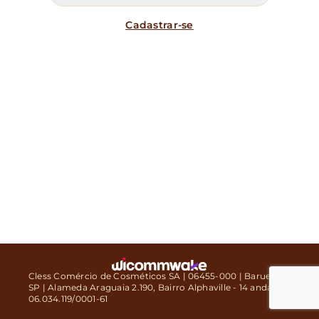
Cadastrar-se
Cless Comércio de Cosméticos SA | 06455-000 | Barueri -
SP | Alameda Araguaia 2.190, Bairro Alphaville - 14 andar |
06.034.119/0001-61