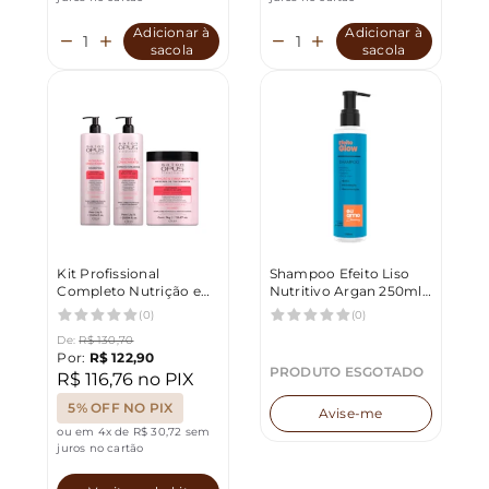
Adicionar à
Adicionar à
sacola
sacola
Kit Profissional
Shampoo Efeito Liso
Completo Nutrição e
Nutritivo Argan 250ml
Crescimento 1L Salon
Eu Amo Charming
(0)
(0)
Opus
De:
R$ 130,70
Por:
R$ 122,90
PRODUTO ESGOTADO
R$ 116,76 no PIX
5% OFF NO PIX
Avise-me
ou em 4x de R$ 30,72 sem
juros no cartão