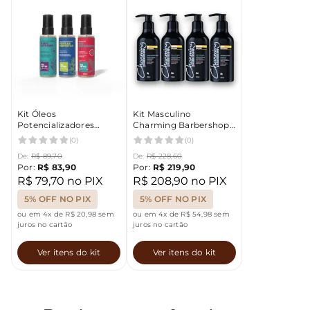
Kit Óleos
Kit Masculino
Potencializadores
Charming Barbershop:
Capilar Hidratação
Limpeza, Hidratação e
(0)
(0)
Intensa Eu Amo
Proteção Pós-Barbear
De:
R$ 89,70
De:
R$ 228,60
Charming
Por:
R$ 83,90
Por:
R$ 219,90
R$ 79,70 no PIX
R$ 208,90 no PIX
5% OFF NO PIX
5% OFF NO PIX
ou em 4x de R$ 20,98 sem
ou em 4x de R$ 54,98 sem
juros no cartão
juros no cartão
Ver itens do kit
Ver itens do kit