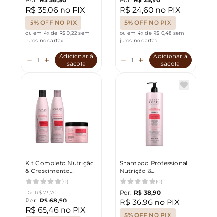
Por:
R$ 36,90
Por:
R$ 25,90
250ml Salon Opus
R$ 35,06 no PIX
R$ 24,60 no PIX
5% OFF NO PIX
5% OFF NO PIX
ou em 4x de R$ 9,22 sem
ou em 4x de R$ 6,48 sem
juros no cartão
juros no cartão
Adicionar à
Adicionar à
sacola
sacola
Kit Completo Nutrição
Shampoo Professional
& Crescimento
Nutrição &
Shampoo
Crescimento Salon
(0)
(0)
Condicionador e
Opus 1L
Por:
R$ 38,90
De:
R$ 73,70
Mascara Salon Opus
Por:
R$ 68,90
R$ 36,96 no PIX
R$ 65,46 no PIX
5% OFF NO PIX