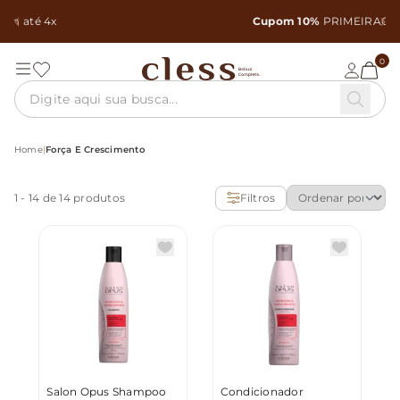
Cupom 10%
PRIMEIRACOMPRA
Copiar
0
Home
|
Força E Crescimento
1
-
14
de 14 produtos
Filtros
Salon Opus Shampoo
Condicionador