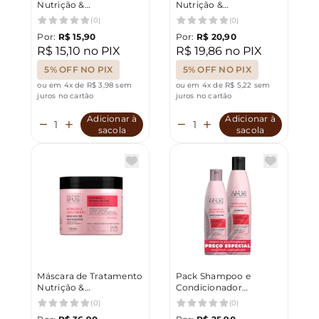
Nutrição &
Nutrição &
Crescimento 350ml
Crescimento Salon
(0)
(0)
Opus 350ml
Por:
R$ 15,90
Por:
R$ 20,90
R$ 15,10 no PIX
R$ 19,86 no PIX
5% OFF NO PIX
5% OFF NO PIX
ou em 4x de R$ 3,98 sem
ou em 4x de R$ 5,22 sem
juros no cartão
juros no cartão
Adicionar à
Adicionar à
sacola
sacola
Máscara de Tratamento
Pack Shampoo e
Nutrição &
Condicionador
Crescimento Salon
Nutrição e
(0)
(0)
Opus 400g
Crescimento 350ml e