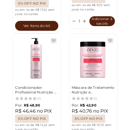
5% OFF NO PIX
ou em 4x de R$ 9,72 sem
juros no cartão
ou em 4x de R$ 17,22 sem
juros no cartão
Adicionar à
sacola
Ver itens do kit
Condicionador
Máscara de Tratamento
Profissional Nutrição &
Nutrição e
Crescimento Salon
Crescimento Salon
(0)
(0)
Opus 1L
Opus 1kg
Por:
R$ 48,90
Por:
R$ 42,90
R$ 46,46 no PIX
R$ 40,76 no PIX
5% OFF NO PIX
5% OFF NO PIX
ou em 4x de R$ 12,22 sem
ou em 4x de R$ 10,72 sem
juros no cartão
juros no cartão