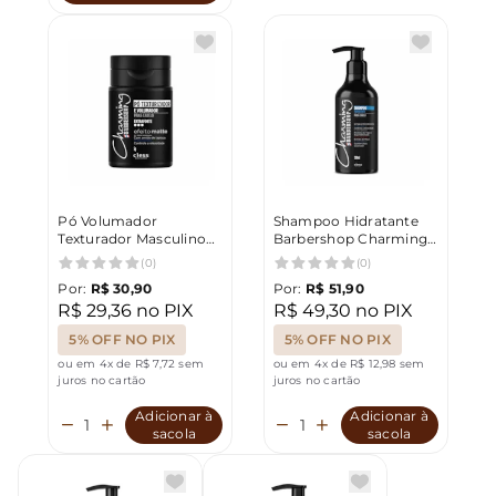
Pó Volumador
Shampoo Hidratante
Texturador Masculino
Barbershop Charming
Charming Barbershop
500ml
(0)
(0)
Por:
R$ 30,90
Por:
R$ 51,90
R$ 29,36 no PIX
R$ 49,30 no PIX
5% OFF NO PIX
5% OFF NO PIX
ou em 4x de R$ 7,72 sem
ou em 4x de R$ 12,98 sem
juros no cartão
juros no cartão
Adicionar à
Adicionar à
sacola
sacola