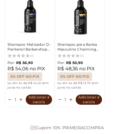
Shampoo Matizador D-
Shampoo para Barba
Pantenol Barbershop
Masculino Charming
Charming 500ml
barbershop
(0)
(0)
Por:
R$ 56,90
Por:
R$ 50,90
R$ 54,06 no PIX
R$ 48,36 no PIX
5% OFF NO PIX
5% OFF NO PIX
ou em 4x de R$ 14,22 sem
ou em 4x de R$ 12,72 sem
juros no cartão
juros no cartão
Adicionar à
Adicionar à
sacola
sacola
Cupom 10% PRIMEIRACOMPRA