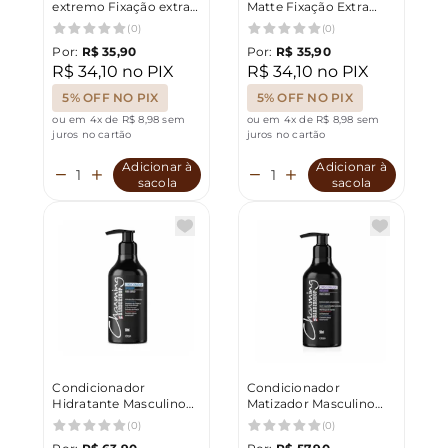
extremo Fixação extra
Matte Fixação Extra
forte Barbershop 65g
Forte Barbershop 65g
(0)
(0)
Por:
R$ 35,90
Por:
R$ 35,90
R$ 34,10 no PIX
R$ 34,10 no PIX
5% OFF NO PIX
5% OFF NO PIX
ou em 4x de R$ 8,98 sem
ou em 4x de R$ 8,98 sem
juros no cartão
juros no cartão
Adicionar à
Adicionar à
sacola
sacola
Condicionador
Condicionador
Hidratante Masculino
Matizador Masculino
Charming Barbershop
Charming Barbershop
(0)
(0)
500ml
500ml