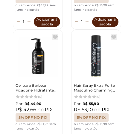
ou em 4x de R$ 17,22 sem
ou em 4x de R$ 15,98 sem
juros no cartão
juros no cartão
Adicionar à
Adicionar à
sacola
sacola
Gel para Barbear
Hair Spray Extra Forte
Fixador e Hidratante
Masculino Charming
Charming Barbershop
Barbershop 400ml
(0)
(0)
500g
Por:
R$ 44,90
Por:
R$ 55,90
R$ 42,66 no PIX
R$ 53,10 no PIX
5% OFF NO PIX
5% OFF NO PIX
ou em 4x de R$ 11,22 sem
ou em 4x de R$ 13,98 sem
juros no cartão
juros no cartão