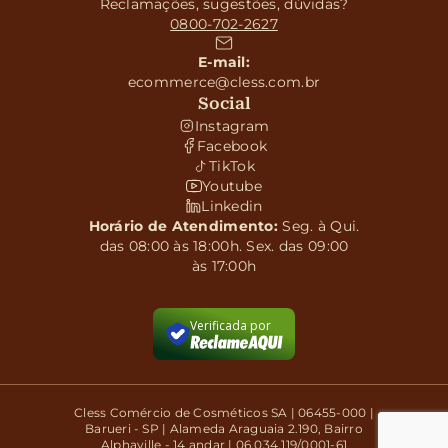
Reclamações, sugestões, dúvidas?
0800-702-2627
E-mail:
ecommerce@cless.com.br
Social
Instagram
Facebook
TikTok
Youtube
Linkedin
Horário de Atendimento:
Seg. à Qui.
das 08:00 às 18:00h. Sex. das 09:00
às 17:00h
Verificada por
Cless Comércio de Cosméticos SA | 06455-000 |
Barueri - SP | Alameda Araguaia 2.190, Bairro
Alphaville - 14 andar | 06.034.119/0001-61