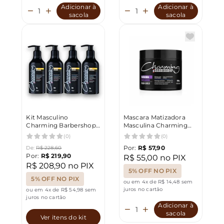
Adicionar à
Adicionar à
sacola
sacola
Kit Masculino
Mascara Matizadora
Charming Barbershop:
Masculina Charming
Limpeza, Hidratação e
Barbershop 500g
(0)
(0)
Proteção Pós-Barbear
Por:
R$ 57,90
De:
R$ 228,60
Por:
R$ 219,90
R$ 55,00 no PIX
R$ 208,90 no PIX
5% OFF NO PIX
5% OFF NO PIX
ou em 4x de R$ 14,48 sem
juros no cartão
ou em 4x de R$ 54,98 sem
juros no cartão
Adicionar à
sacola
Ver itens do kit