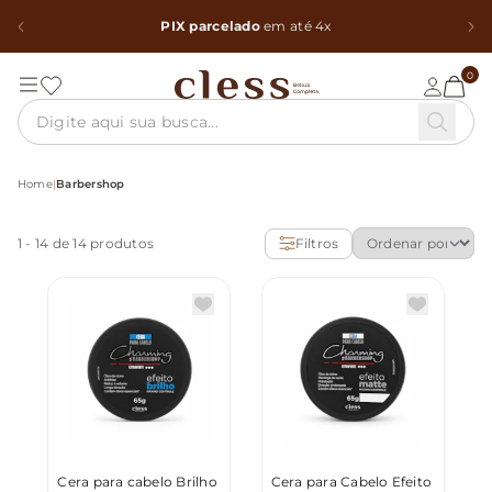
PIX parcelado
em até 4x
0
Home
|
Barbershop
1
-
14
de 14 produtos
Filtros
Cera para cabelo Brilho
Cera para Cabelo Efeito