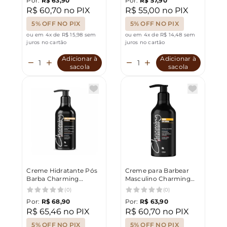
Por:
R$ 63,90
Por:
R$ 57,90
R$ 60,70 no PIX
R$ 55,00 no PIX
5% OFF NO PIX
5% OFF NO PIX
ou em 4x de R$ 15,98 sem
ou em 4x de R$ 14,48 sem
juros no cartão
juros no cartão
Adicionar à
Adicionar à
sacola
sacola
Creme Hidratante Pós
Creme para Barbear
Barba Charming
Masculino Charming
Barbershop 500g
Barbershop 500g
(0)
(0)
Por:
R$ 68,90
Por:
R$ 63,90
R$ 65,46 no PIX
R$ 60,70 no PIX
5% OFF NO PIX
5% OFF NO PIX