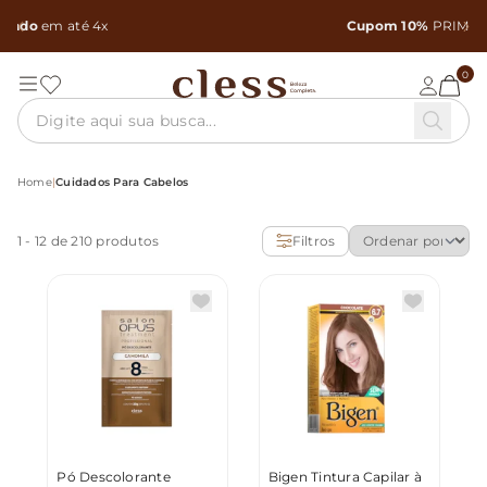
Cupom 10%
PRIMEIRACOMPRA
Copiar
0
Home
|
Cuidados Para Cabelos
1
-
12
de 210 produtos
Filtros
Pó Descolorante
Bigen Tintura Capilar à