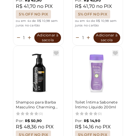
Por:
R$ 43,90
Por:
R$ 43,90
R$ 41,70 no PIX
R$ 41,70 no PIX
5% OFF NO PIX
5% OFF NO PIX
ou em 4x de R$ 10,98 sem
ou em 4x de R$ 10,98 sem
juros no cartão
juros no cartão
Adicionar à
Adicionar à
sacola
sacola
Shampoo para Barba
Toilet Íntima Sabonete
Masculino Charming
Íntimo Líquido 200ml
barbershop
(0)
(0)
Por:
R$ 50,90
Por:
R$ 14,90
R$ 48,36 no PIX
R$ 14,16 no PIX
5% OFF NO PIX
5% OFF NO PIX