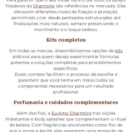
Para garantir que o seu visual dure o dia todo, os sprays
fixadores da
Charming
são referências no mercado. Eles
oferecem diferentes níveis de fixação e proteção,
permitindo criar desde penteados estruturados até
finalizações mais naturais, sempre preservando o
movimento e o toque sedoso.
Kits completos
Em todas as marcas, disponibilizamos opções de
kits
práticos para quem deseja experimentar fórmulas
potentes e soluções completas para procedimentos
específicos.
Esses combos facilitam o processo de escolha e
garantem que você tenha em mãos todos os
componentes necessários para um resultado
profissional.
Perfumaria e cuidados complementares
Além dos fios, a
Eu Amo Charming
traz loções
hidratantes e body splashes que complementam o ritual
de beleza. Com fragrâncias envolventes como flor de
açaí e nozes e karité, eles garantem uma sensação de