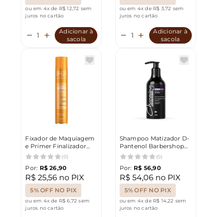
ou em 4x de R$ 12,72 sem
ou em 4x de R$ 3,72 sem
juros no cartão
juros no cartão
Adicionar à
Adicionar à
sacola
sacola
Fixador de Maquiagem
Shampoo Matizador D-
e Primer Finalizador
Pantenol Barbershop
250ml Efeito Gloss Uso
Charming 500ml
(0)
(0)
Profissional Salon opus
Por:
R$ 26,90
Por:
R$ 56,90
R$ 25,56 no PIX
R$ 54,06 no PIX
5% OFF NO PIX
5% OFF NO PIX
ou em 4x de R$ 6,72 sem
ou em 4x de R$ 14,22 sem
juros no cartão
juros no cartão