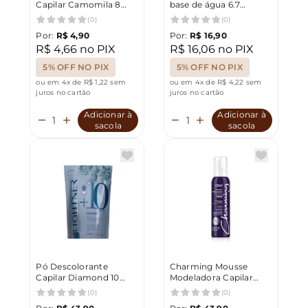
Capilar Camomila 8
base de água 6.7
Tons Salon Opus 20g
Chocolate
(0)
(0)
Por:
R$ 4,90
Por:
R$ 16,90
R$ 4,66 no PIX
R$ 16,06 no PIX
5% OFF NO PIX
5% OFF NO PIX
ou em 4x de R$ 1,22 sem
ou em 4x de R$ 4,22 sem
juros no cartão
juros no cartão
Adicionar à
Adicionar à
sacola
sacola
Pó Descolorante
Charming Mousse
Capilar Diamond 10
Modeladora Capilar
Tons Lightner 300g
Fixação Forte 150ml
(0)
(0)