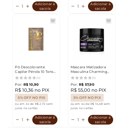
Adicionar à
Adicionar à
sacola
sacola
Pó Descolorante
Mascara Matizadora
Capilar Pérola 10 Tons
Masculina Charming
Lightner 20g
Barbershop 500g
(0)
(0)
Por:
R$ 10,90
Por:
R$ 57,90
R$ 10,36 no PIX
R$ 55,00 no PIX
5% OFF NO PIX
5% OFF NO PIX
ou em 4x de R$ 2,72 sem
ou em 4x de R$ 14,48 sem
juros no cartão
juros no cartão
Adicionar à
Adicionar à
sacola
sacola