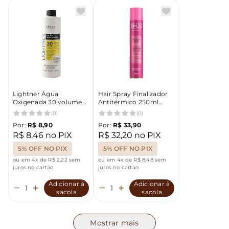
Lightner Água
Hair Spray Finalizador
Oxigenada 30 volumes
Antitérmico 250ml
100ml
Efeito Gloss Uso
(0)
(0)
Profissional Salon opus
Por:
R$ 8,90
Por:
R$ 33,90
R$ 8,46 no PIX
R$ 32,20 no PIX
5% OFF NO PIX
5% OFF NO PIX
ou em 4x de R$ 2,22 sem
ou em 4x de R$ 8,48 sem
juros no cartão
juros no cartão
Adicionar à
Adicionar à
sacola
sacola
Mostrar mais