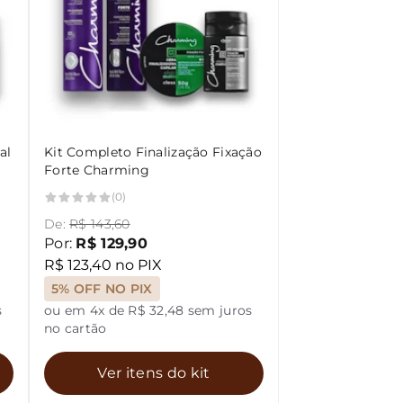
al
Kit Completo Finalização Fixação
Forte Charming
(0)
De:
R$ 143,60
Por:
R$ 129,90
R$ 123,40 no PIX
5% OFF NO PIX
s
ou em 4x de R$ 32,48 sem juros
no cartão
Ver itens do kit