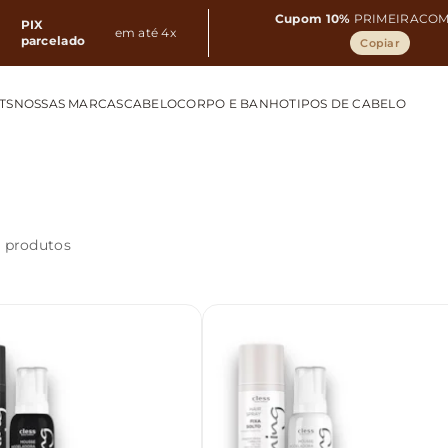
Cupom 10%
PRIMEIRACO
PIX
em até 4x
parcelado
Copiar
TS
NOSSAS MARCAS
CABELO
CORPO E BANHO
TIPOS DE CABELO
1 produtos