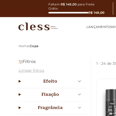
Faltam
R$ 149,00
para Frete
Grátis
R$ 149,00
LANÇAMENTOS
KI
Home
|
Copa
Filtros
1
-
24
de 3
Limpar filtros
Efeito
Fixação
Fragrância