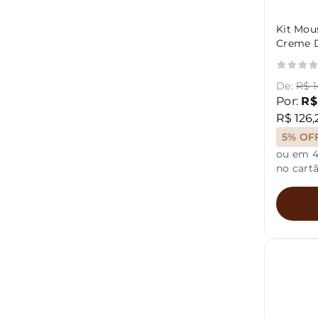
Kit Mou
Creme D
Spray 
De:
R$ 1
Por:
R$
R$ 126,
5% OF
ou em 4
no cart