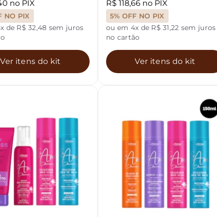
40 no PIX
R$ 118,66 no PIX
F NO PIX
5% OFF NO PIX
x de R$ 32,48 sem juros
ou em 4x de R$ 31,22 sem juros
ão
no cartão
Ver itens do kit
Ver itens do kit