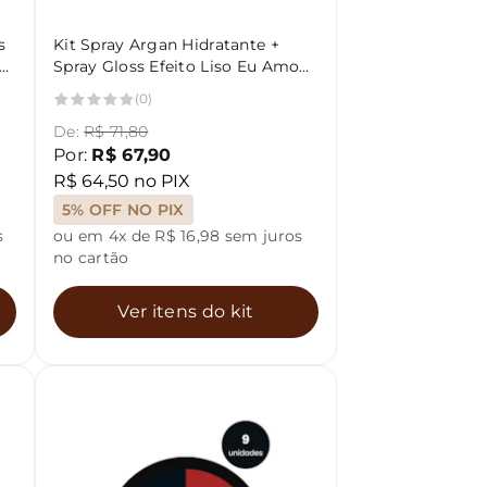
s
Kit Spray Argan Hidratante +
e
Spray Gloss Efeito Liso Eu Amo
Charming 150ml
(0)
De:
R$ 71,80
Por:
R$ 67,90
R$ 64,50 no PIX
5% OFF NO PIX
s
ou em 4x de R$ 16,98 sem juros
no cartão
Ver itens do kit