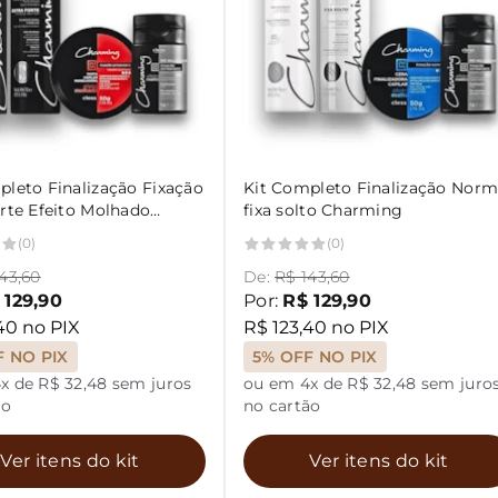
pleto Finalização Fixação
Kit Completo Finalização Norm
orte Efeito Molhado
fixa solto Charming
ng
(0)
(0)
43,60
De:
R$ 143,60
 129,90
Por:
R$ 129,90
40 no PIX
R$ 123,40 no PIX
F NO PIX
5% OFF NO PIX
x de R$ 32,48 sem juros
ou em 4x de R$ 32,48 sem juro
ão
no cartão
Ver itens do kit
Ver itens do kit