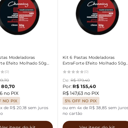
astas Modeladoras
Kit 6 Pastas Modeladoras
rte Efeito Molhado 50g
ExtraForte Efeito Molhado 50g
ng
Charming
(0)
(0)
89,70
De:
R$ 179,40
 80,70
Por:
R$ 155,40
6 no PIX
R$ 147,63 no PIX
F NO PIX
5% OFF NO PIX
x de R$ 20,18 sem juros
ou em 4x de R$ 38,85 sem juro
ão
no cartão
Ver itens do kit
Ver itens do kit