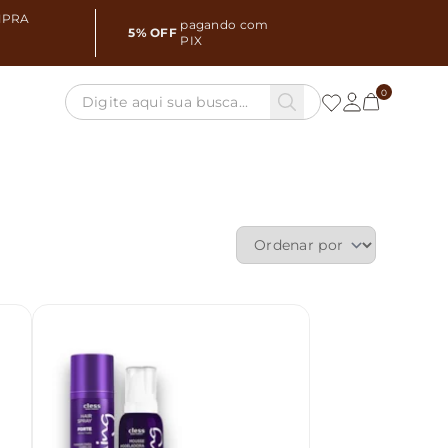
MPRA
pagando com
5% OFF
PIX
0