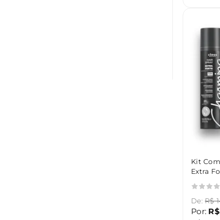
Kit Com
Extra F
Charmi
De:
R$ 1
Por:
R$