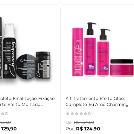
pleto Finalização Fixação
Kit Tratamento Efeito Gloss
orte Efeito Molhado
Completo Eu Amo Charming
ng
(0)
(0)
43,60
De:
R$ 134,60
 129,90
Por:
R$ 124,90