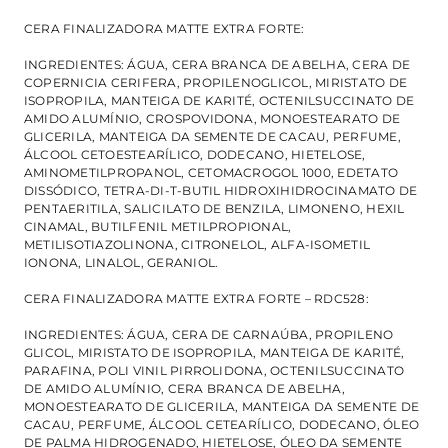
CERA FINALIZADORA MATTE EXTRA FORTE:
INGREDIENTES: ÁGUA, CERA BRANCA DE ABELHA, CERA DE
COPERNICIA CERIFERA, PROPILENOGLICOL, MIRISTATO DE
ISOPROPILA, MANTEIGA DE KARITÉ, OCTENILSUCCINATO DE
AMIDO ALUMÍNIO, CROSPOVIDONA, MONOESTEARATO DE
GLICERILA, MANTEIGA DA SEMENTE DE CACAU, PERFUME,
ÁLCOOL CETOESTEARÍLICO, DODECANO, HIETELOSE,
AMINOMETILPROPANOL, CETOMACROGOL 1000, EDETATO
DISSÓDICO, TETRA-DI-T-BUTIL HIDROXIHIDROCINAMATO DE
PENTAERITILA, SALICILATO DE BENZILA, LIMONENO, HEXIL
CINAMAL, BUTILFENIL METILPROPIONAL,
METILISOTIAZOLINONA, CITRONELOL, ALFA-ISOMETIL
IONONA, LINALOL, GERANIOL.
CERA FINALIZADORA MATTE EXTRA FORTE – RDC528:
INGREDIENTES: ÁGUA, CERA DE CARNAÚBA, PROPILENO
GLICOL, MIRISTATO DE ISOPROPILA, MANTEIGA DE KARITÉ,
PARAFINA, POLI VINIL PIRROLIDONA, OCTENILSUCCINATO
DE AMIDO ALUMÍNIO, CERA BRANCA DE ABELHA,
MONOESTEARATO DE GLICERILA, MANTEIGA DA SEMENTE DE
CACAU, PERFUME, ÁLCOOL CETEARÍLICO, DODECANO, ÓLEO
DE PALMA HIDROGENADO, HIETELOSE, ÓLEO DA SEMENTE