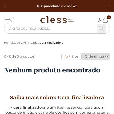
PIX parcelado
em até 4x
0
Home
|
Cabelo
Finalizador
Cera Finalizadora
0
-
0
de 0 produtos
Filtros
Nenhum produto encontrado
Saiba mais sobre: Cera finalizadora
A
cera finalizadora
é um item essencial para quem
busca definição e controle dos fios sem comprometer a