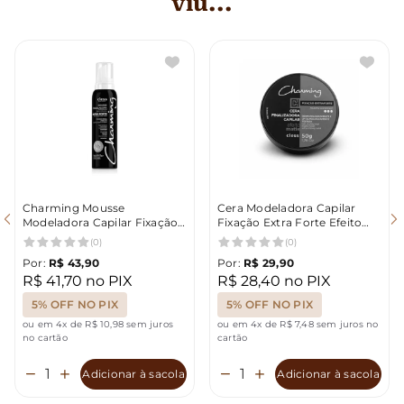
viu...
Charming Mousse
Cera Modeladora Capilar
Modeladora Capilar Fixação
Fixação Extra Forte Efeito
Extra Forte 150ml
Matte 50g Charming
(0)
(0)
Por:
R$ 43,90
Por:
R$ 29,90
R$ 41,70 no PIX
R$ 28,40 no PIX
5% OFF NO PIX
5% OFF NO PIX
ou em 4x de R$ 10,98 sem juros
ou em 4x de R$ 7,48 sem juros no
no cartão
cartão
Adicionar à sacola
Adicionar à sacola